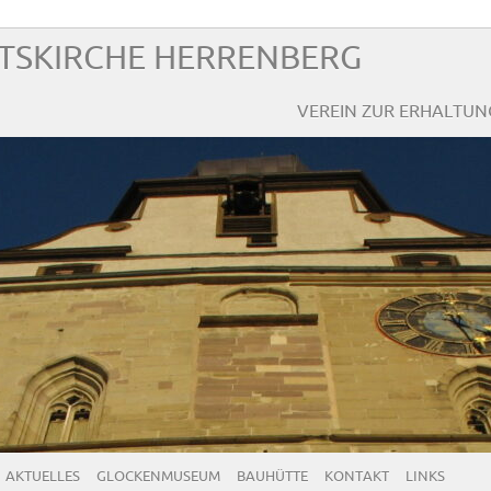
FTSKIRCHE HERRENBERG
VEREIN ZUR ERHALTUNG
AKTUELLES
GLOCKENMUSEUM
BAUHÜTTE
KONTAKT
LINKS